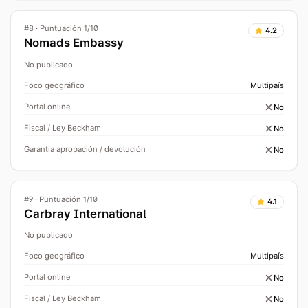
#
8
·
Puntuación 1/10
4.2
Nomads Embassy
No publicado
Foco geográfico
Multipaís
Portal online
No
Fiscal / Ley Beckham
No
Garantía aprobación / devolución
No
#
9
·
Puntuación 1/10
4.1
Carbray International
No publicado
Foco geográfico
Multipaís
Portal online
No
Fiscal / Ley Beckham
No