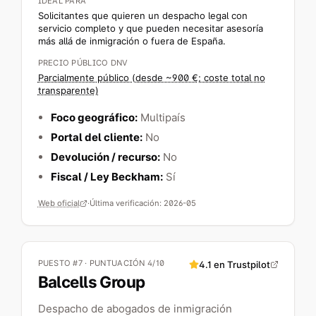
IDEAL PARA
Solicitantes que quieren un despacho legal con
servicio completo y que pueden necesitar asesoría
más allá de inmigración o fuera de España.
PRECIO PÚBLICO DNV
Parcialmente público (desde ~900 €; coste total no
transparente)
Foco geográfico:
Multipaís
Portal del cliente:
No
Devolución / recurso:
No
Fiscal / Ley Beckham:
Sí
Web oficial
·
Última verificación:
2026-05
PUESTO #7 · PUNTUACIÓN 4/10
4.1
en Trustpilot
Balcells Group
Despacho de abogados de inmigración