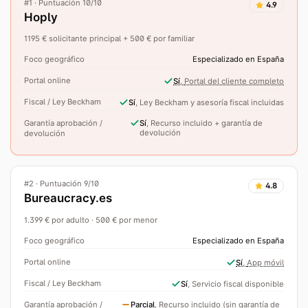
#
1
·
Puntuación 10/10
4.9
Hoply
1195 € solicitante principal + 500 € por familiar
Foco geográfico
Especializado en España
Portal online
Sí
,
Portal del cliente completo
Fiscal / Ley Beckham
Sí
,
Ley Beckham y asesoría fiscal incluidas
Garantía aprobación /
Sí
,
Recurso incluido + garantía de
devolución
devolución
#
2
·
Puntuación 9/10
4.8
Bureaucracy.es
1.399 € por adulto · 500 € por menor
Foco geográfico
Especializado en España
Portal online
Sí
,
App móvil
Fiscal / Ley Beckham
Sí
,
Servicio fiscal disponible
Garantía aprobación /
Parcial
,
Recurso incluido (sin garantía de