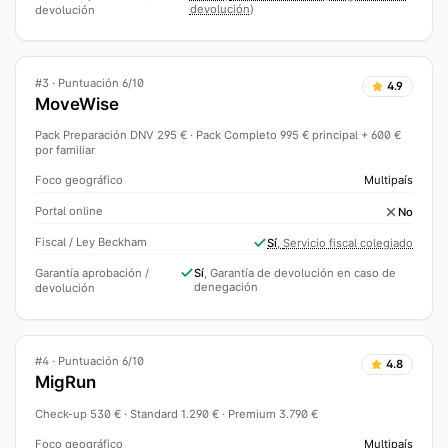
devolución)
devolución
#
3
·
Puntuación 6/10
4.9
MoveWise
Pack Preparación DNV 295 € · Pack Completo 995 € principal + 600 €
por familiar
Foco geográfico
Multipaís
Portal online
No
Fiscal / Ley Beckham
Sí
,
Servicio fiscal colegiado
Garantía aprobación /
Sí
,
Garantía de devolución en caso de
denegación
devolución
#
4
·
Puntuación 6/10
4.8
MigRun
Check-up 530 € · Standard 1.290 € · Premium 3.790 €
Foco geográfico
Multipaís