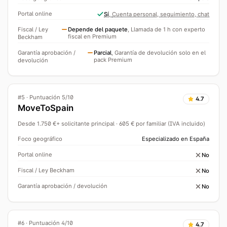
Portal online
Sí
,
Cuenta personal, seguimiento, chat
Fiscal / Ley
Depende del paquete
,
Llamada de 1 h con experto
fiscal en Premium
Beckham
Garantía aprobación /
Parcial
,
Garantía de devolución solo en el
pack Premium
devolución
#
5
·
Puntuación 5/10
4.7
MoveToSpain
Desde 1.750 €+ solicitante principal · 605 € por familiar (IVA incluido)
Foco geográfico
Especializado en España
Portal online
No
Fiscal / Ley Beckham
No
Garantía aprobación / devolución
No
#
6
·
Puntuación 4/10
4.7